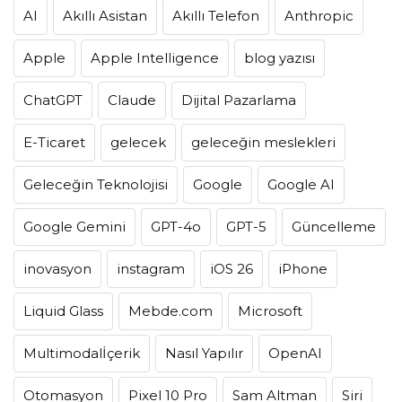
AI
Akıllı Asistan
Akıllı Telefon
Anthropic
Apple
Apple Intelligence
blog yazısı
ChatGPT
Claude
Dijital Pazarlama
E-Ticaret
gelecek
geleceğin meslekleri
Geleceğin Teknolojisi
Google
Google AI
Google Gemini
GPT-4o
GPT-5
Güncelleme
inovasyon
instagram
iOS 26
iPhone
Liquid Glass
Mebde.com
Microsoft
Multimodalİçerik
Nasıl Yapılır
OpenAI
Otomasyon
Pixel 10 Pro
Sam Altman
Siri