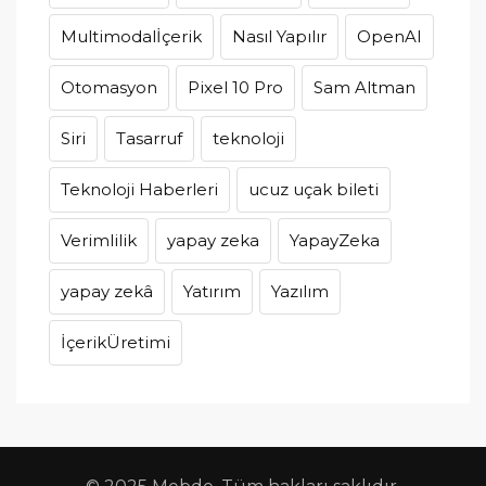
Multimodalİçerik
Nasıl Yapılır
OpenAI
Otomasyon
Pixel 10 Pro
Sam Altman
Siri
Tasarruf
teknoloji
Teknoloji Haberleri
ucuz uçak bileti
Verimlilik
yapay zeka
YapayZeka
yapay zekâ
Yatırım
Yazılım
İçerikÜretimi