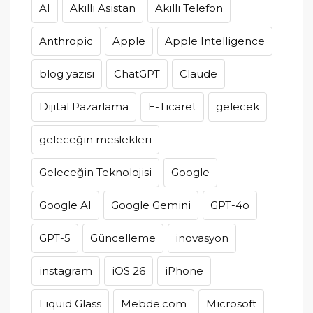
AI
Akıllı Asistan
Akıllı Telefon
Anthropic
Apple
Apple Intelligence
blog yazısı
ChatGPT
Claude
Dijital Pazarlama
E-Ticaret
gelecek
geleceğin meslekleri
Geleceğin Teknolojisi
Google
Google AI
Google Gemini
GPT-4o
GPT-5
Güncelleme
inovasyon
instagram
iOS 26
iPhone
Liquid Glass
Mebde.com
Microsoft