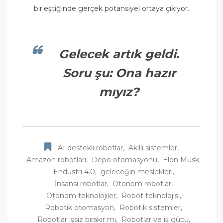
birleştiğinde gerçek potansiyel ortaya çıkıyor.
Gelecek artık geldi.
Soru şu: Ona hazır
mıyız?
AI destekli robotlar
,
Akıllı sistemler
,
Amazon robotları
,
Depo otomasyonu
,
Elon Musk
,
Endüstri 4.0
,
geleceğin meslekleri
,
İnsansı robotlar
,
Otonom robotlar
,
Otonom teknolojiler
,
Robot teknolojisi
,
Robotik otomasyon
,
Robotik sistemler
,
Robotlar işsiz bırakır mı
,
Robotlar ve iş gücü
,