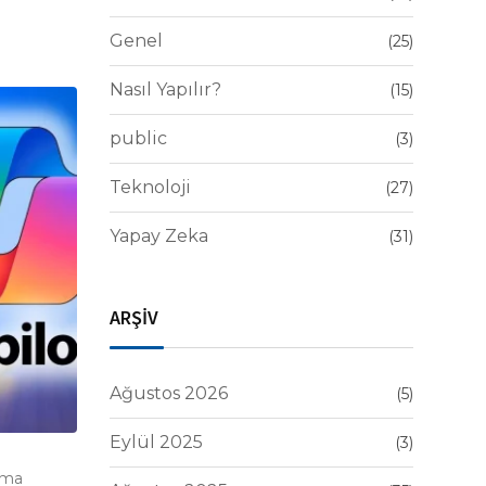
Genel
(25)
Nasıl Yapılır?
(15)
public
(3)
Teknoloji
(27)
Yapay Zeka
(31)
ARŞİV
Ağustos 2026
(5)
Eylül 2025
(3)
uma