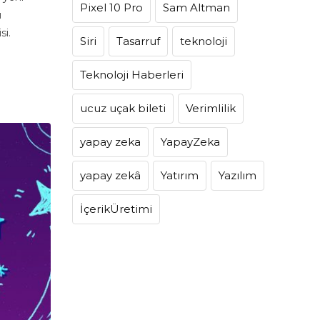
Pixel 10 Pro
Sam Altman
ı
si.
Siri
Tasarruf
teknoloji
Teknoloji Haberleri
ucuz uçak bileti
Verimlilik
yapay zeka
YapayZeka
yapay zekâ
Yatırım
Yazılım
İçerikÜretimi