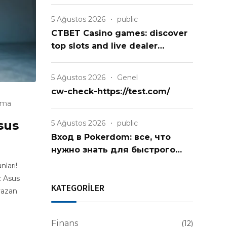
Perspective, and you may
Relationship
5 Ağustos 2026
public
CTBET Casino games: discover
top slots and live dealer
experiences
5 Ağustos 2026
Genel
cw-check-https://test.com/
uma
sus
5 Ağustos 2026
public
Вход в Pokerdom: все, что
нужно знать для быстрого
старта
ları!
: Asus
KATEGORİLER
yazan
Finans
(12)