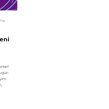
uma
Yeni
i
nları!
 bugün
ayım.
m,