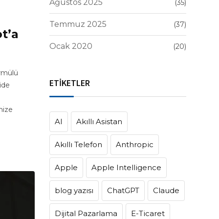
Ağustos 2025
(35)
Temmuz 2025
(37)
t’a
Ocak 2020
(20)
ormülü
ETİKETLER
ide
imize
AI
Akıllı Asistan
Akıllı Telefon
Anthropic
Apple
Apple Intelligence
blog yazısı
ChatGPT
Claude
Dijital Pazarlama
E-Ticaret