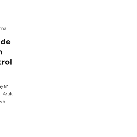
uma
nde
h
trol
layan
. Artık
 ve