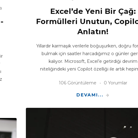
a
Excel’de Yeni Bir Çağ:
-
Formülleri Unutun, Copilo
Anlatın!
Yıllardır karmaşık verilerle boğuşurken, doğru f
bulmak için saatler harcadığımız o günler ger
ir
kalıyor. Microsoft, Excel’e getirdiği devrim
r
niteliğindeki yeni Copilot özelliği ile artık hep
ı
z
106 Görüntüleme
0 Yorumlar
DEVAMI...