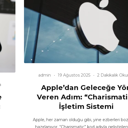
admin
19 Ağustos 2025
2 Dakikalık Ok
a
Apple’dan Geleceğe Yö
e
Veren Adım: “Charismati
c
İşletim Sistemi
Apple, her zaman olduğu gibi, yine ezberleri b
hazırlanıyor. “Charismatic” kod adıyla geliştirile