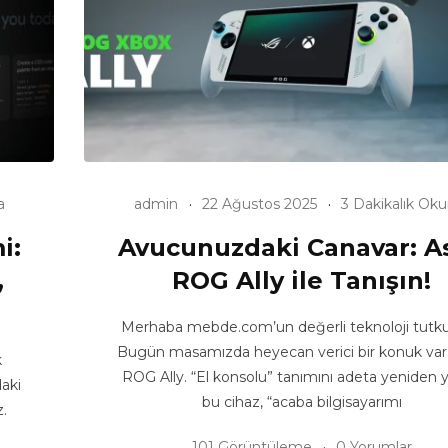
a
admin
22 Ağustos 2025
3 Dakikalık Ok
i:
Avucunuzdaki Canavar: A
,
ROG Ally ile Tanışın!
Merhaba mebde.com’un değerli teknoloji tutkun
Bugün masamızda heyecan verici bir konuk var
k
ROG Ally. “El konsolu” tanımını adeta yeniden 
daki
bu cihaz, “acaba bilgisayarımı
z.
101 Görüntüleme
0 Yorumlar