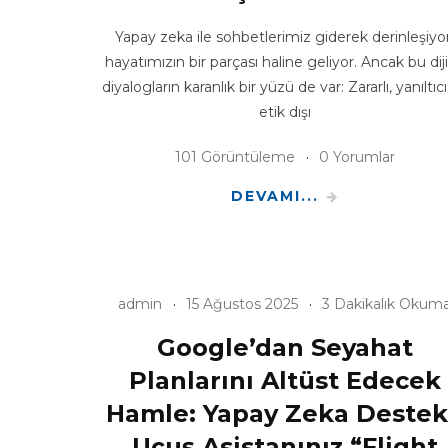
Yapay zeka ile sohbetlerimiz giderek derinleşiyor
hayatımızın bir parçası haline geliyor. Ancak bu diji
diyalogların karanlık bir yüzü de var: Zararlı, yanıltıc
etik dışı
101 Görüntüleme
0 Yorumlar
DEVAMI...
admin
15 Ağustos 2025
3 Dakikalık Okum
Google’dan Seyahat
Planlarını Altüst Edecek
Hamle: Yapay Zeka Destek
Uçuş Asistanınız “Flight