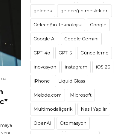
gelecek
geleceğin meslekleri
Geleceğin Teknolojisi
Google
Google AI
Google Gemini
GPT-4o
GPT-5
Güncelleme
inovasyon
instagram
iOS 26
uma
iPhone
Liquid Glass
n
Mebde.com
Microsoft
c”
Multimodalİçerik
Nasıl Yapılır
OpenAI
Otomasyon
ozmaya
n yeni