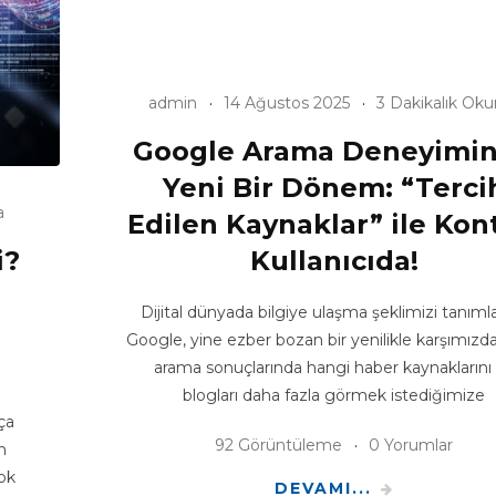
admin
14 Ağustos 2025
3 Dakikalık Ok
Google Arama Deneyimi
Yeni Bir Dönem: “Terci
a
Edilen Kaynaklar” ile Kon
i?
Kullanıcıda!
Dijital dünyada bilgiye ulaşma şeklimizi tanım
Google, yine ezber bozan bir yenilikle karşımızda
arama sonuçlarında hangi haber kaynaklarını
blogları daha fazla görmek istediğimize
ça
92 Görüntüleme
0 Yorumlar
n
çok
DEVAMI...