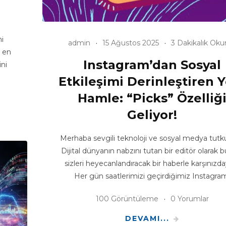
i
admin
15 Ağustos 2025
3 Dakikalık Ok
n en
Instagram’dan Sosyal
ini
Etkileşimi Derinleştiren 
Hamle: “Picks” Özelliğ
Geliyor!
Merhaba sevgili teknoloji ve sosyal medya tutku
Dijital dünyanın nabzını tutan bir editör olarak
sizleri heyecanlandıracak bir haberle karşınızd
Her gün saatlerimizi geçirdiğimiz Instagra
100 Görüntüleme
0 Yorumlar
DEVAMI...