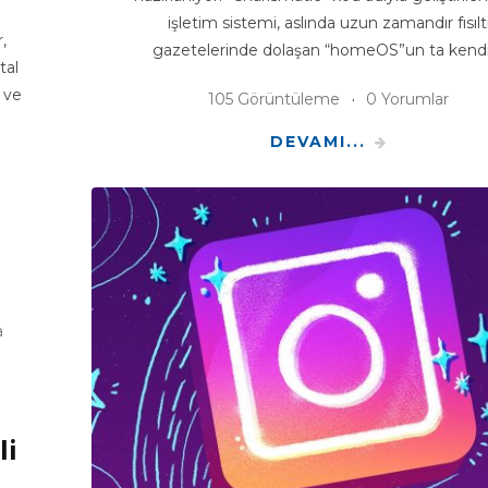
işletim sistemi, aslında uzun zamandır fısılt
,
gazetelerinde dolaşan “homeOS”un ta kendi
tal
ı ve
105 Görüntüleme
0 Yorumlar
DEVAMI...
a
li