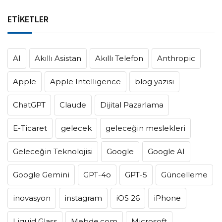
ETİKETLER
AI
Akıllı Asistan
Akıllı Telefon
Anthropic
Apple
Apple Intelligence
blog yazısı
ChatGPT
Claude
Dijital Pazarlama
E-Ticaret
gelecek
geleceğin meslekleri
Geleceğin Teknolojisi
Google
Google AI
Google Gemini
GPT-4o
GPT-5
Güncelleme
inovasyon
instagram
iOS 26
iPhone
Liquid Glass
Mebde.com
Microsoft