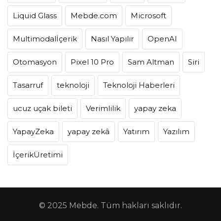
Liquid Glass
Mebde.com
Microsoft
Multimodalİçerik
Nasıl Yapılır
OpenAI
Otomasyon
Pixel 10 Pro
Sam Altman
Siri
Tasarruf
teknoloji
Teknoloji Haberleri
ucuz uçak bileti
Verimlilik
yapay zeka
YapayZeka
yapay zekâ
Yatırım
Yazılım
İçerikÜretimi
© 2025 Mebde. Tüm hakları saklıdır.