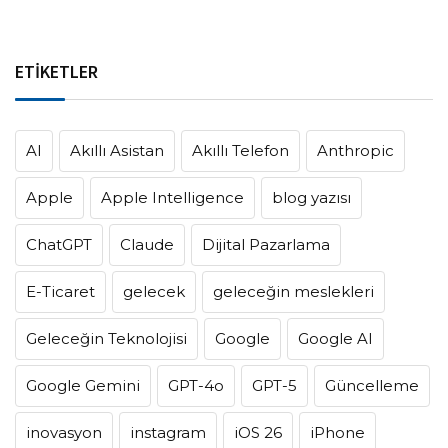
ETİKETLER
AI
Akıllı Asistan
Akıllı Telefon
Anthropic
Apple
Apple Intelligence
blog yazısı
ChatGPT
Claude
Dijital Pazarlama
E-Ticaret
gelecek
geleceğin meslekleri
Geleceğin Teknolojisi
Google
Google AI
Google Gemini
GPT-4o
GPT-5
Güncelleme
inovasyon
instagram
iOS 26
iPhone