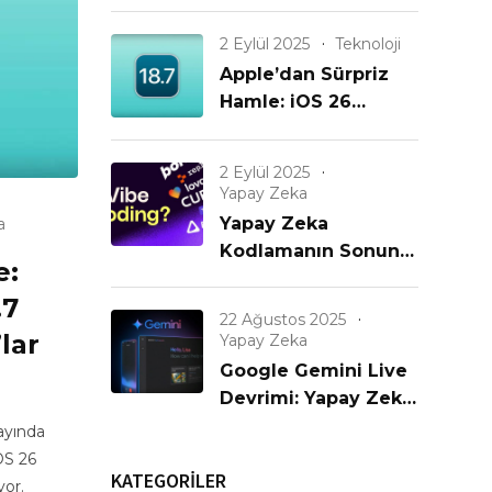
Büyük iPhone
Güncellemesi Geldi!
2 Eylül 2025
Teknoloji
Apple’dan Sürpriz
Hamle: iOS 26
Gelmeden iOS 18.7
Yayınlanıyor! Eski
2 Eylül 2025
iPhone’lar
Yapay Zeka
Unutulmadı mı?
Yapay Zeka
a
Kodlamanın Sonunu
e:
mu Getiriyor? Yeni
.7
Bir Çağın Başlangıcı
22 Ağustos 2025
mı?
lar
Yapay Zeka
Google Gemini Live
Devrimi: Yapay Zeka
Artık Görüyor,
 ayında
Konuşuyor ve
OS 26
KATEGORİLER
Anlıyor!
yor.