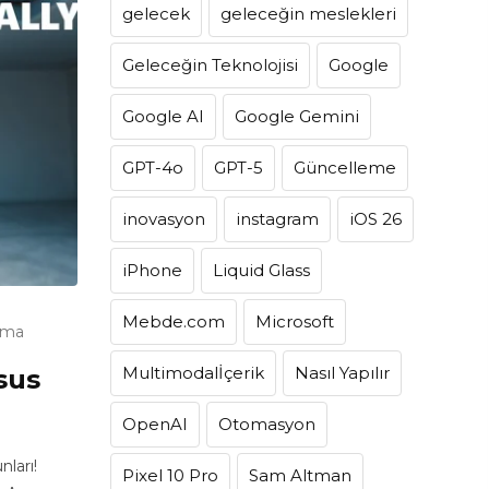
gelecek
geleceğin meslekleri
Geleceğin Teknolojisi
Google
Google AI
Google Gemini
GPT-4o
GPT-5
Güncelleme
inovasyon
instagram
iOS 26
iPhone
Liquid Glass
Mebde.com
Microsoft
uma
Multimodalİçerik
Nasıl Yapılır
sus
OpenAI
Otomasyon
ları!
Pixel 10 Pro
Sam Altman