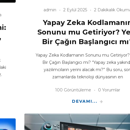
admin
2 Eylül 2025
2 Dakikalık Okum
a
Yapay Zeka Kodlamanı
i:
Sonunu mu Getiriyor? Ye
,
Bir Çağın Başlangıcı mı
Yapay Zeka Kodlamanın Sonunu mu Getiriyor?
k
Bir Çağın Başlangıcı mı? “Yapay zeka yakın
daki
yazılımcıların yerini alacak mı?” Bu soru, so
z.
zamanlarda teknoloji dünyasının en
100 Görüntüleme
0 Yorumlar
DEVAMI...