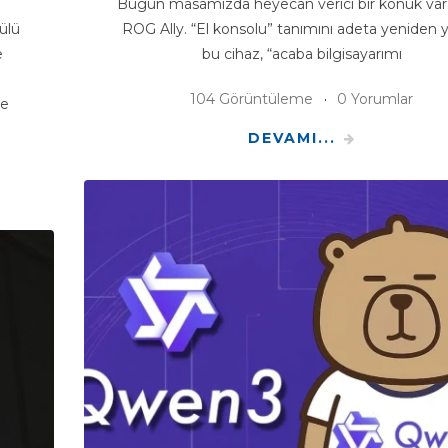
Bugün masamızda heyecan verici bir konuk var
ülü
ROG Ally. “El konsolu” tanımını adeta yeniden 
e
bu cihaz, “acaba bilgisayarımı
104 Görüntüleme
0 Yorumlar
ze
DEVAMI...