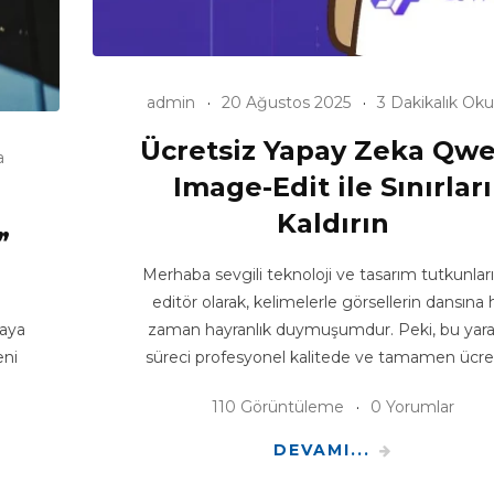
admin
20 Ağustos 2025
3 Dakikalık Ok
Ücretsiz Yapay Zeka Qw
a
Image-Edit ile Sınırları
Kaldırın
”
Merhaba sevgili teknoloji ve tasarım tutkunları,
editör olarak, kelimelerle görsellerin dansına 
maya
zaman hayranlık duymuşumdur. Peki, bu yarat
eni
süreci profesyonel kalitede ve tamamen ücre
110 Görüntüleme
0 Yorumlar
DEVAMI...