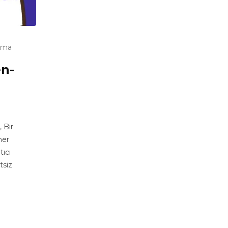
uma
en-
 Bir
her
ıcı
tsiz