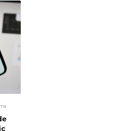
uma
de
ic