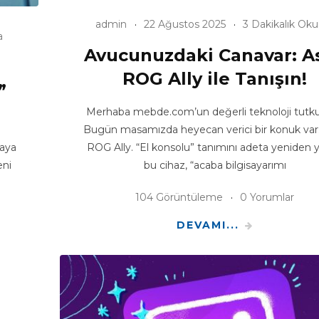
admin
22 Ağustos 2025
3 Dakikalık Ok
a
Avucunuzdaki Canavar: A
ROG Ally ile Tanışın!
”
Merhaba mebde.com’un değerli teknoloji tutkun
Bugün masamızda heyecan verici bir konuk var
maya
ROG Ally. “El konsolu” tanımını adeta yeniden 
eni
bu cihaz, “acaba bilgisayarımı
104 Görüntüleme
0 Yorumlar
DEVAMI...