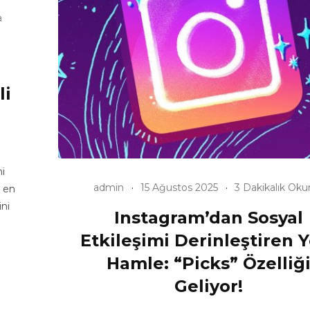
a
li
i
admin
15 Ağustos 2025
3 Dakikalık Ok
n en
ini
Instagram’dan Sosyal
Etkileşimi Derinleştiren 
Hamle: “Picks” Özelliğ
Geliyor!