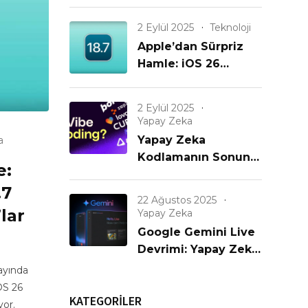
Büyük iPhone
Güncellemesi Geldi!
2 Eylül 2025
Teknoloji
Apple’dan Sürpriz
Hamle: iOS 26
Gelmeden iOS 18.7
Yayınlanıyor! Eski
2 Eylül 2025
iPhone’lar
Yapay Zeka
Unutulmadı mı?
Yapay Zeka
a
Kodlamanın Sonunu
e:
mu Getiriyor? Yeni
.7
Bir Çağın Başlangıcı
22 Ağustos 2025
mı?
lar
Yapay Zeka
Google Gemini Live
Devrimi: Yapay Zeka
Artık Görüyor,
 ayında
Konuşuyor ve
OS 26
KATEGORİLER
Anlıyor!
yor.