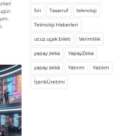
nları!
Siri
Tasarruf
teknoloji
 bugün
ayım.
Teknoloji Haberleri
m,
ucuz uçak bileti
Verimlilik
yapay zeka
YapayZeka
yapay zekâ
Yatırım
Yazılım
İçerikÜretimi