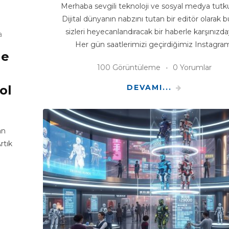
Merhaba sevgili teknoloji ve sosyal medya tutku
Dijital dünyanın nabzını tutan bir editör olarak
sizleri heyecanlandıracak bir haberle karşınızd
a
Her gün saatlerimizi geçirdiğimiz Instagra
de
100 Görüntüleme
0 Yorumlar
ol
DEVAMI...
an
rtık