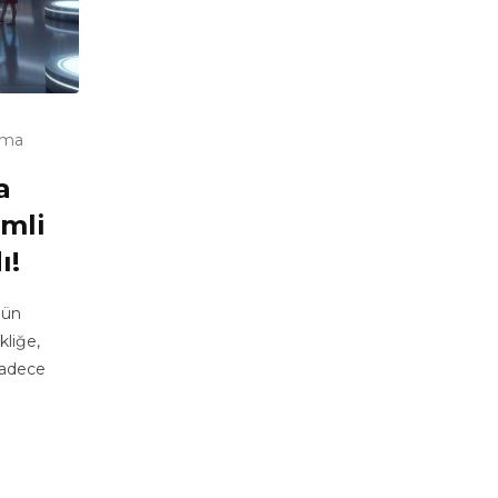
uma
a
imli
ı!
gün
kliğe,
sadece