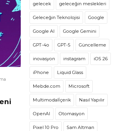
gelecek
geleceğin meslekleri
Geleceğin Teknolojisi
Google
Google AI
Google Gemini
GPT-4o
GPT-5
Güncelleme
inovasyon
instagram
iOS 26
iPhone
Liquid Glass
uma
Mebde.com
Microsoft
Multimodalİçerik
Nasıl Yapılır
Yeni
i
OpenAI
Otomasyon
Pixel 10 Pro
Sam Altman