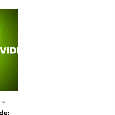
uma
de: