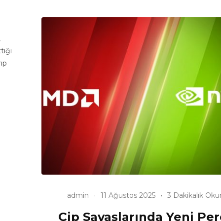
,
tığı
rıp
admin
11 Ağustos 2025
3 Dakikalık Ok
Çip Savaşlarında Yeni Per