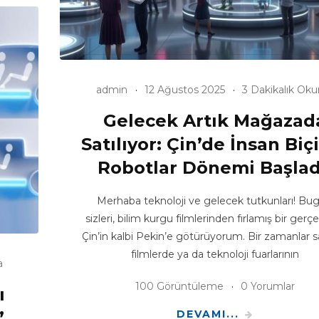
admin
12 Ağustos 2025
3 Dakikalık Ok
Gelecek Artık Mağazad
Satılıyor: Çin’de İnsan Biç
Robotlar Dönemi Başlad
Merhaba teknoloji ve gelecek tutkunları! Bu
sizleri, bilim kurgu filmlerinden fırlamış bir gerçe
Çin’in kalbi Pekin’e götürüyorum. Bir zamanlar 
filmlerde ya da teknoloji fuarlarının
a
100 Görüntüleme
0 Yorumlar
ı
”
DEVAMI...