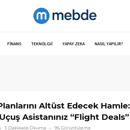
FINANS
TEKNOLOJI
YAPAY ZEKA
NASIL YAPILIR?
lanlarını Altüst Edecek Hamle:
Uçuş Asistanınız “Flight Deals”
3 Dakikalık Okuma
96 Görüntüleme