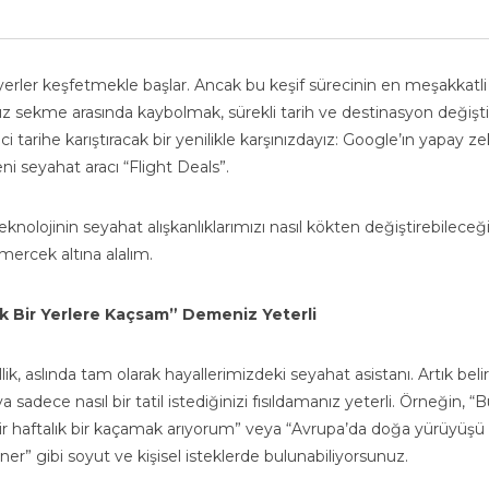
i yerler keşfetmekle başlar. Ancak bu keşif sürecinin en meşakkatli
ısız sekme arasında kaybolmak, sürekli tarih ve destinasyon değişt
 tarihe karıştıracak bir yenilikle karşınızdayız: Google’ın yapay z
eni seyahat aracı “Flight Deals”.
knolojinin seyahat alışkanlıklarımızı nasıl kökten değiştirebileceği
mercek altına alalım.
k Bir Yerlere Kaçsam” Demeniz Yeterli
ik, aslında tam olarak hayallerimizdeki seyahat asistanı. Artık belirl
sadece nasıl bir tatil istediğinizi fısıldamanız yeterli. Örneğin, “B
bir haftalık bir kaçamak arıyorum” veya “Avrupa’da doğa yürüyüşü
ner” gibi soyut ve kişisel isteklerde bulunabiliyorsunuz.