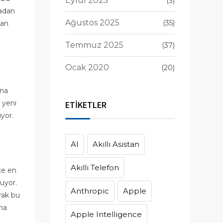
Eylül 2025
(3)
madan
Ağustos 2025
(35)
man
Temmuz 2025
(37)
Ocak 2020
(20)
una
 yeni
ETİKETLER
ıyor.
AI
Akıllı Asistan
Akıllı Telefon
ce en
luyor.
Anthropic
Apple
arak bu
na
Apple Intelligence