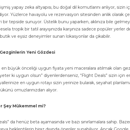
işmiş yapay zeka altyapısı, bu doğal dil komutlarını anlıyor, sizin i
ediyor. Yüzlerce havayolu ve rezervasyon sitesinden anlık olarak çe
i bir tepside sunuyor. Üstelik bunu yaparken, aklınıza bile gelme
ela tropik bir tatil arayışınızda karşınıza sadece popüler yerler de
tik ve eşsiz deneyimler sunan lokasyonlar da çıkabilir.
Gezginlerin Yeni Gözdesi
ve en büyük önceliği uygun fiyata yeni maceralara atılmak olan gez
eter ki uygun olsun” diyenlerdenseniz, “Flight Deals” sizin için en
allerinize en uygun rotayı sizin yerinize bularak, seyahat planlam
ükünü omuzlarınızdan alıyor.
r Şey Mükemmel mi?
Deals” da henüz beta aşamasında ve bazı sınırlamalara sahip. Baz
veya beklentilerin biraz dışında öneriler sunabiliyor. Ancak Google