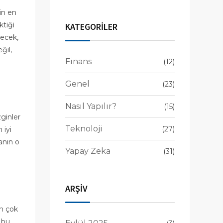
Yapay Zeka
çin en
Artık Görüyor,
ktiği
KATEGORİLER
Konuşuyor ve
yecek,
Anlıyor!
ğil,
Finans
(12)
Genel
(23)
Nasıl Yapılır?
(15)
ginler
Teknoloji
(27)
 iyi
anın o
Yapay Zeka
(31)
ARŞİV
en çok
, bu