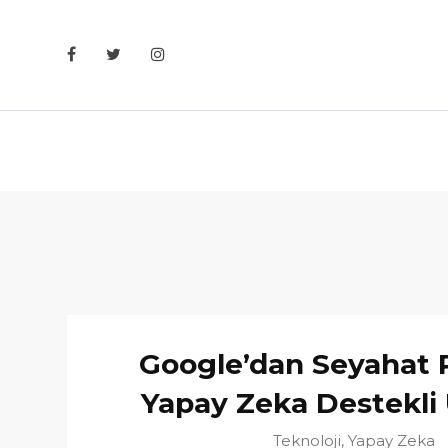
Skip
to
content
Google’dan Seyahat P
Yapay Zeka Destekli 
Teknoloji
,
Yapay Zeka