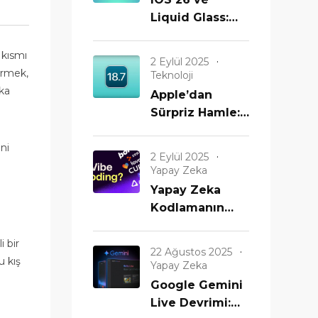
Liquid Glass:
Apple’ın En
Büyük iPhone
 kısmı
2 Eylül 2025
Güncellemesi
irmek,
Teknoloji
Geldi!
eka
Apple’dan
Sürpriz Hamle:
iOS 26
ni
Gelmeden iOS
2 Eylül 2025
18.7
Yapay Zeka
Yayınlanıyor!
Yapay Zeka
Eski iPhone’lar
Kodlamanın
Unutulmadı mı?
Sonunu mu
Getiriyor? Yeni
i bir
22 Ağustos 2025
Bir Çağın
u kış
Yapay Zeka
Başlangıcı mı?
Google Gemini
Live Devrimi: