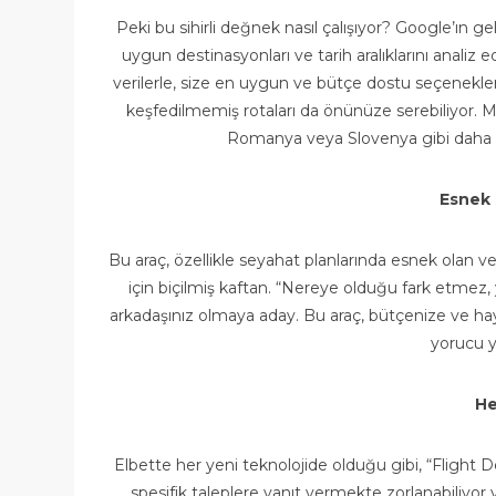
Peki bu sihirli değnek nasıl çalışıyor? Google’ın gel
uygun destinasyonları ve tarih aralıklarını analiz 
verilerle, size en uygun ve bütçe dostu seçenekler
keşfedilmemiş rotaları da önünüze serebiliyor. Mes
Romanya veya Slovenya gibi daha bu
Esnek 
Bu araç, özellikle seyahat planlarında esnek olan 
için biçilmiş kaftan. “Nereye olduğu fark etmez, y
arkadaşınız olmaya aday. Bu araç, bütçenize ve hay
yorucu y
He
Elbette her yeni teknolojide olduğu gibi, “Flight 
spesifik taleplere yanıt vermekte zorlanabiliyor 