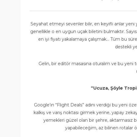
Seyahat etmeyi sevenler bilir, en keyifli anlar yen
genellikle o en uygun uçak biletini bulmaktır. Say
en iyi fiyatı yakalamaya çalışmak… Tüm bu süreci
destekli y
Gelin, bir editör masasına oturalım ve bu yeni te
“Ucuza, Şöyle Tropi
Google’ın “Flight Deals” adını verdiği bu yeni özell
kalkış ve varış noktası girmek yerine, yapay zekaya 
yemekleri güzel olan bir şehre, aktarmasız 
yapabileceğim, az bilinen rotalar ö