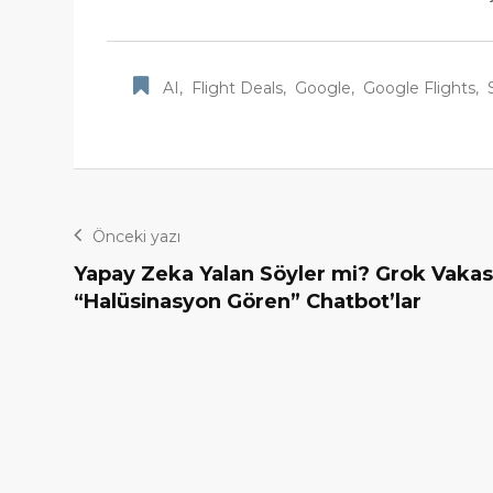
AI
,
Flight Deals
,
Google
,
Google Flights
,
Önceki yazı
Yapay Zeka Yalan Söyler mi? Grok Vakas
“Halüsinasyon Gören” Chatbot’lar