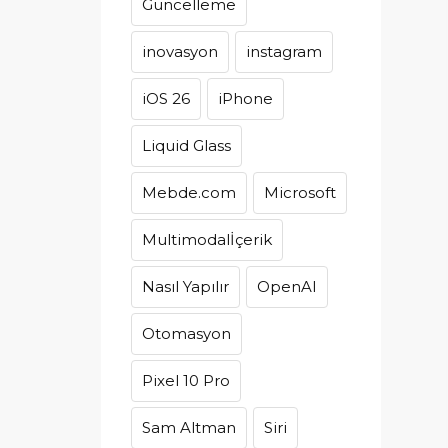
Güncelleme
inovasyon
instagram
iOS 26
iPhone
Liquid Glass
Mebde.com
Microsoft
Multimodalİçerik
Nasıl Yapılır
OpenAI
Otomasyon
Pixel 10 Pro
Sam Altman
Siri