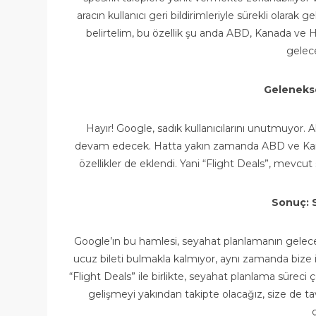
aracın kullanıcı geri bildirimleriyle sürekli olarak
belirtelim, bu özellik şu anda ABD, Kanada ve
gelece
Gelenekse
Hayır! Google, sadık kullanıcılarını unutmuyor. A
devam edecek. Hatta yakın zamanda ABD ve Kanada’d
özellikler de eklendi. Yani “Flight Deals”, mevcut 
Sonuç: 
Google’ın bu hamlesi, seyahat planlamanın geleceğ
ucuz bileti bulmakla kalmıyor, aynı zamanda bize i
“Flight Deals” ile birlikte, seyahat planlama süreci ço
gelişmeyi yakından takipte olacağız, size de ta