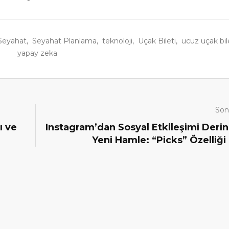
Seyahat
,
Seyahat Planlama
,
teknoloji
,
Uçak Bileti
,
ucuz uçak bil
yapay zeka
Sonr
ı ve
Instagram’dan Sosyal Etkileşimi Derin
Yeni Hamle: “Picks” Özelliği 