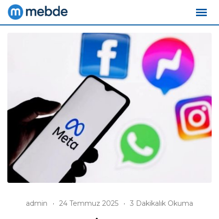
Skip
to
content
admin
24 Temmuz 2025
3 Dakikalık Okuma