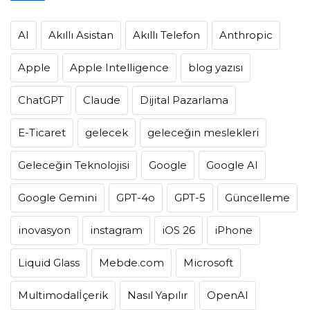
AI
Akıllı Asistan
Akıllı Telefon
Anthropic
Apple
Apple Intelligence
blog yazısı
ChatGPT
Claude
Dijital Pazarlama
E-Ticaret
gelecek
geleceğin meslekleri
Geleceğin Teknolojisi
Google
Google AI
Google Gemini
GPT-4o
GPT-5
Güncelleme
inovasyon
instagram
iOS 26
iPhone
Liquid Glass
Mebde.com
Microsoft
Multimodalİçerik
Nasıl Yapılır
OpenAI