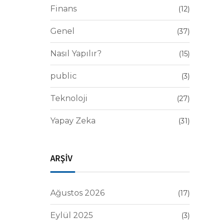
Finans
(12)
Genel
(37)
Nasıl Yapılır?
(15)
public
(3)
Teknoloji
(27)
Yapay Zeka
(31)
ARŞİV
Ağustos 2026
(17)
Eylül 2025
(3)