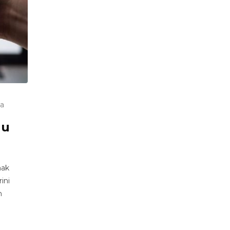
a
nu
mak
ini
n