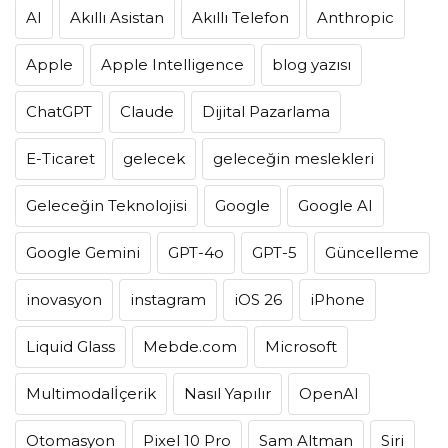
AI
Akıllı Asistan
Akıllı Telefon
Anthropic
Apple
Apple Intelligence
blog yazısı
ChatGPT
Claude
Dijital Pazarlama
E-Ticaret
gelecek
geleceğin meslekleri
Geleceğin Teknolojisi
Google
Google AI
Google Gemini
GPT-4o
GPT-5
Güncelleme
inovasyon
instagram
iOS 26
iPhone
Liquid Glass
Mebde.com
Microsoft
Multimodalİçerik
Nasıl Yapılır
OpenAI
Otomasyon
Pixel 10 Pro
Sam Altman
Siri