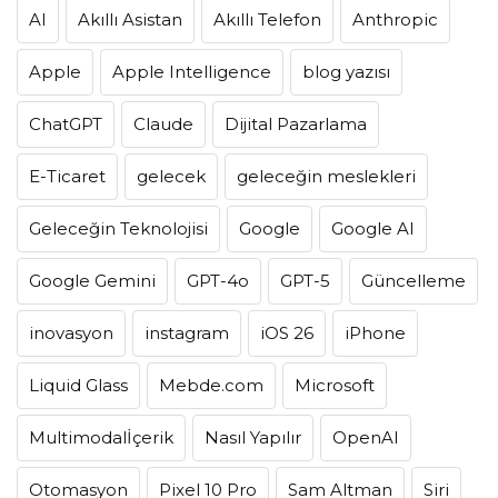
AI
Akıllı Asistan
Akıllı Telefon
Anthropic
Apple
Apple Intelligence
blog yazısı
ChatGPT
Claude
Dijital Pazarlama
E-Ticaret
gelecek
geleceğin meslekleri
Geleceğin Teknolojisi
Google
Google AI
Google Gemini
GPT-4o
GPT-5
Güncelleme
inovasyon
instagram
iOS 26
iPhone
Liquid Glass
Mebde.com
Microsoft
Multimodalİçerik
Nasıl Yapılır
OpenAI
Otomasyon
Pixel 10 Pro
Sam Altman
Siri