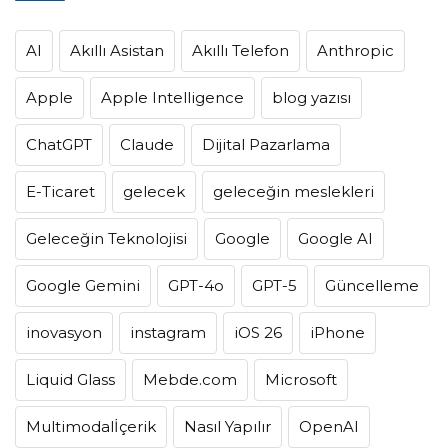
AI
Akıllı Asistan
Akıllı Telefon
Anthropic
Apple
Apple Intelligence
blog yazısı
ChatGPT
Claude
Dijital Pazarlama
E-Ticaret
gelecek
geleceğin meslekleri
Geleceğin Teknolojisi
Google
Google AI
Google Gemini
GPT-4o
GPT-5
Güncelleme
inovasyon
instagram
iOS 26
iPhone
Liquid Glass
Mebde.com
Microsoft
Multimodalİçerik
Nasıl Yapılır
OpenAI