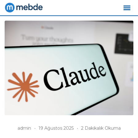
Skip
to
content
admin
19 Ağustos 2025
2 Dakikalık Okuma