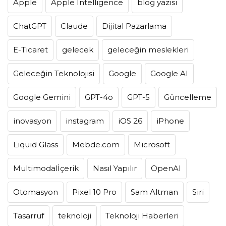
Apple
Apple Intelligence
blog yazısı
ChatGPT
Claude
Dijital Pazarlama
E-Ticaret
gelecek
geleceğin meslekleri
Geleceğin Teknolojisi
Google
Google AI
Google Gemini
GPT-4o
GPT-5
Güncelleme
inovasyon
instagram
iOS 26
iPhone
Liquid Glass
Mebde.com
Microsoft
Multimodalİçerik
Nasıl Yapılır
OpenAI
Otomasyon
Pixel 10 Pro
Sam Altman
Siri
Tasarruf
teknoloji
Teknoloji Haberleri