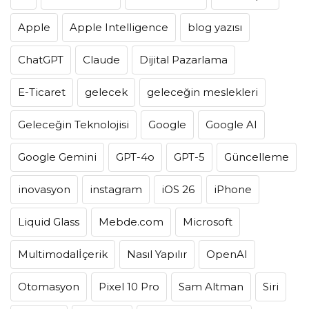
Apple
Apple Intelligence
blog yazısı
ChatGPT
Claude
Dijital Pazarlama
E-Ticaret
gelecek
geleceğin meslekleri
Geleceğin Teknolojisi
Google
Google AI
Google Gemini
GPT-4o
GPT-5
Güncelleme
inovasyon
instagram
iOS 26
iPhone
Liquid Glass
Mebde.com
Microsoft
Multimodalİçerik
Nasıl Yapılır
OpenAI
Otomasyon
Pixel 10 Pro
Sam Altman
Siri