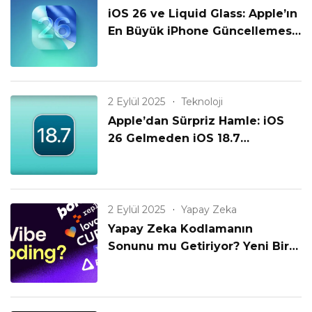
iOS 26 ve Liquid Glass: Apple’ın
En Büyük iPhone Güncellemesi
Geldi!
2 Eylül 2025
Teknoloji
Apple’dan Sürpriz Hamle: iOS
26 Gelmeden iOS 18.7
Yayınlanıyor! Eski iPhone’lar
Unutulmadı mı?
2 Eylül 2025
Yapay Zeka
Yapay Zeka Kodlamanın
Sonunu mu Getiriyor? Yeni Bir
Çağın Başlangıcı mı?