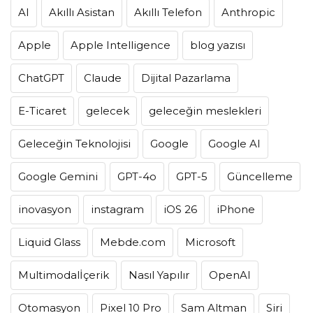
AI
Akıllı Asistan
Akıllı Telefon
Anthropic
Apple
Apple Intelligence
blog yazısı
ChatGPT
Claude
Dijital Pazarlama
E-Ticaret
gelecek
geleceğin meslekleri
Geleceğin Teknolojisi
Google
Google AI
Google Gemini
GPT-4o
GPT-5
Güncelleme
inovasyon
instagram
iOS 26
iPhone
Liquid Glass
Mebde.com
Microsoft
Multimodalİçerik
Nasıl Yapılır
OpenAI
Otomasyon
Pixel 10 Pro
Sam Altman
Siri