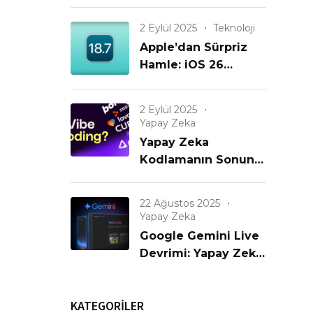
Büyük iPhone
Güncellemesi Geldi!
2 Eylül 2025
Teknoloji
Apple’dan Sürpriz
Hamle: iOS 26
Gelmeden iOS 18.7
Yayınlanıyor! Eski
2 Eylül 2025
iPhone’lar
Yapay Zeka
Unutulmadı mı?
Yapay Zeka
Kodlamanın Sonunu
mu Getiriyor? Yeni
Bir Çağın Başlangıcı
22 Ağustos 2025
mı?
Yapay Zeka
Google Gemini Live
Devrimi: Yapay Zeka
Artık Görüyor,
Konuşuyor ve
KATEGORİLER
Anlıyor!