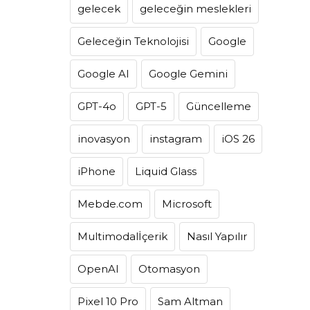
gelecek
geleceğin meslekleri
Geleceğin Teknolojisi
Google
Google AI
Google Gemini
GPT-4o
GPT-5
Güncelleme
inovasyon
instagram
iOS 26
iPhone
Liquid Glass
Mebde.com
Microsoft
Multimodalİçerik
Nasıl Yapılır
OpenAI
Otomasyon
Pixel 10 Pro
Sam Altman