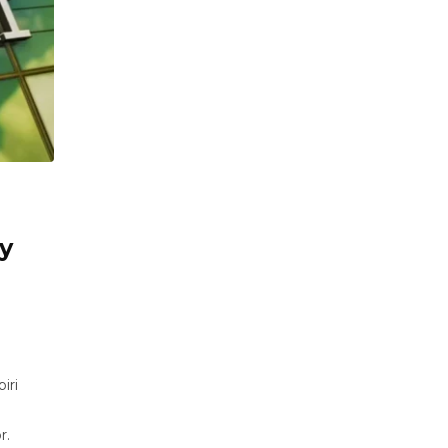
y
iri
r.