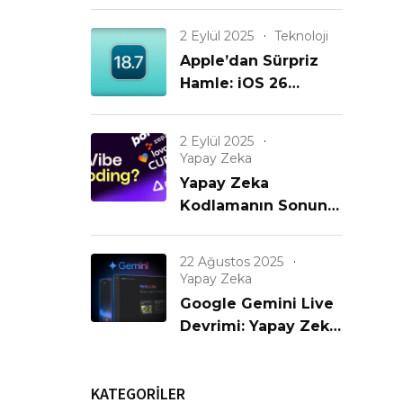
Büyük iPhone
Güncellemesi Geldi!
2 Eylül 2025
Teknoloji
Apple’dan Sürpriz
Hamle: iOS 26
Gelmeden iOS 18.7
Yayınlanıyor! Eski
2 Eylül 2025
iPhone’lar
Yapay Zeka
Unutulmadı mı?
Yapay Zeka
Kodlamanın Sonunu
mu Getiriyor? Yeni
Bir Çağın Başlangıcı
22 Ağustos 2025
mı?
Yapay Zeka
Google Gemini Live
Devrimi: Yapay Zeka
Artık Görüyor,
Konuşuyor ve
KATEGORİLER
Anlıyor!