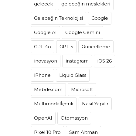
gelecek
geleceğin meslekleri
Geleceğin Teknolojisi
Google
Google AI
Google Gemini
GPT-4o
GPT-5
Güncelleme
inovasyon
instagram
iOS 26
iPhone
Liquid Glass
Mebde.com
Microsoft
Multimodalİçerik
Nasıl Yapılır
OpenAI
Otomasyon
Pixel 10 Pro
Sam Altman