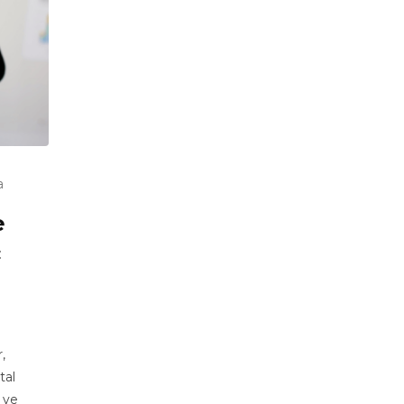
a
e
c
,
tal
ı ve