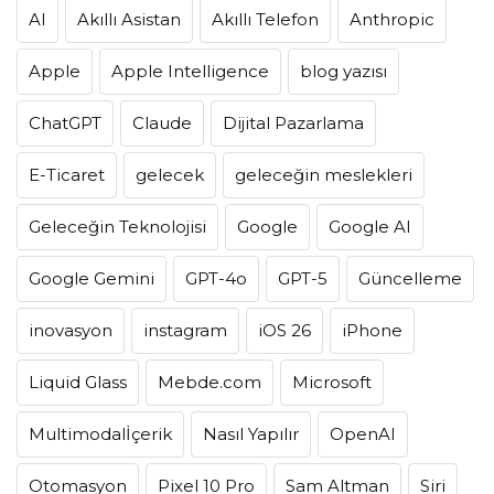
AI
Akıllı Asistan
Akıllı Telefon
Anthropic
Apple
Apple Intelligence
blog yazısı
ChatGPT
Claude
Dijital Pazarlama
E-Ticaret
gelecek
geleceğin meslekleri
Geleceğin Teknolojisi
Google
Google AI
Google Gemini
GPT-4o
GPT-5
Güncelleme
inovasyon
instagram
iOS 26
iPhone
Liquid Glass
Mebde.com
Microsoft
Multimodalİçerik
Nasıl Yapılır
OpenAI
Otomasyon
Pixel 10 Pro
Sam Altman
Siri