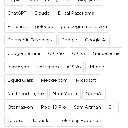
ChatGPT
Claude
Dijital Pazarlama
E-Ticaret
gelecek
geleceğin meslekleri
Geleceğin Teknolojisi
Google
Google AI
Google Gemini
GPT-4o
GPT-5
Güncelleme
inovasyon
instagram
iOS 26
iPhone
Liquid Glass
Mebde.com
Microsoft
Multimodalİçerik
Nasıl Yapılır
OpenAI
Otomasyon
Pixel 10 Pro
Sam Altman
Siri
Tasarruf
teknoloji
Teknoloji Haberleri