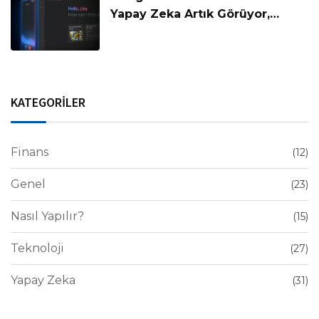
Yapay Zeka Artık Görüyor,
Konuşuyor ve Anlıyor!
KATEGORİLER
Finans
(12)
Genel
(23)
Nasıl Yapılır?
(15)
Teknoloji
(27)
Yapay Zeka
(31)