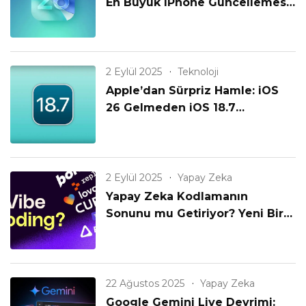
En Büyük iPhone Güncellemesi
Geldi!
2 Eylül 2025
Teknoloji
Apple’dan Sürpriz Hamle: iOS
26 Gelmeden iOS 18.7
Yayınlanıyor! Eski iPhone’lar
Unutulmadı mı?
2 Eylül 2025
Yapay Zeka
Yapay Zeka Kodlamanın
Sonunu mu Getiriyor? Yeni Bir
Çağın Başlangıcı mı?
22 Ağustos 2025
Yapay Zeka
Google Gemini Live Devrimi: