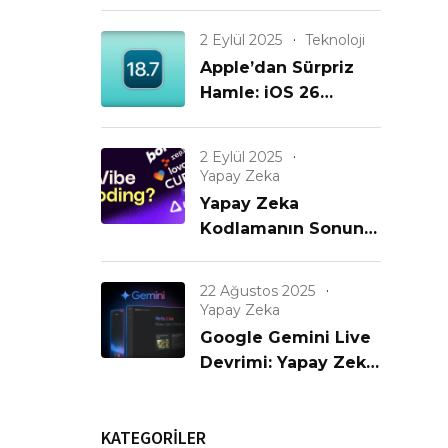
Büyük iPhone
Güncellemesi Geldi!
2 Eylül 2025
Teknoloji
Apple’dan Sürpriz
Hamle: iOS 26
Gelmeden iOS 18.7
Yayınlanıyor! Eski
2 Eylül 2025
iPhone’lar
Yapay Zeka
Unutulmadı mı?
Yapay Zeka
Kodlamanın Sonunu
mu Getiriyor? Yeni
Bir Çağın Başlangıcı
22 Ağustos 2025
mı?
Yapay Zeka
Google Gemini Live
Devrimi: Yapay Zeka
Artık Görüyor,
Konuşuyor ve
KATEGORİLER
Anlıyor!