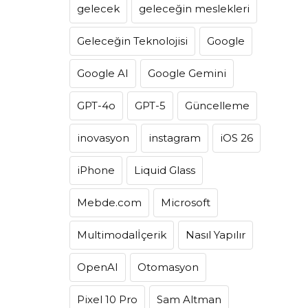
gelecek
geleceğin meslekleri
Geleceğin Teknolojisi
Google
Google AI
Google Gemini
GPT-4o
GPT-5
Güncelleme
inovasyon
instagram
iOS 26
iPhone
Liquid Glass
Mebde.com
Microsoft
Multimodalİçerik
Nasıl Yapılır
OpenAI
Otomasyon
Pixel 10 Pro
Sam Altman