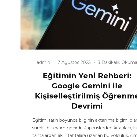
admin
7 Ağustos 2025
3 Dakikalık Okum
Eğitimin Yeni Rehberi:
Google Gemini ile
Kişiselleştirilmiş Öğrenm
Devrimi
Eğitim, tarih boyunca bilginin aktarılma biçimi ola
sürekli bir evrim geçirdi. Papirüslerden kitaplara, k
tahtalardan akıllı tahtalara uzanan bu yolculuk, şi