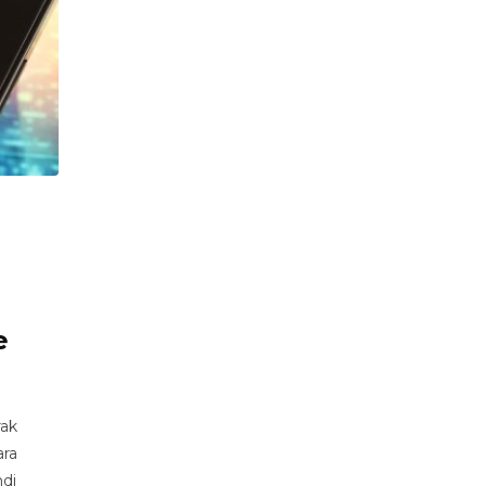
a
e
rak
ara
mdi