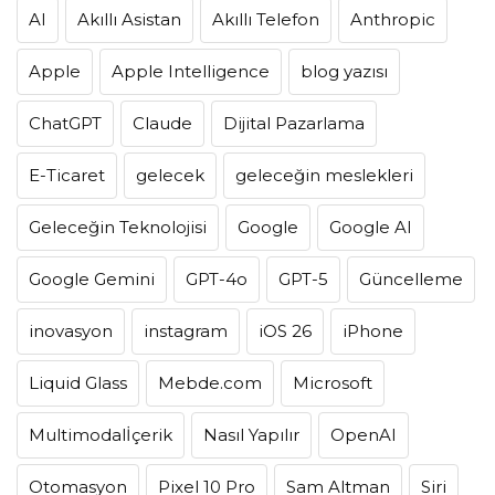
AI
Akıllı Asistan
Akıllı Telefon
Anthropic
Apple
Apple Intelligence
blog yazısı
ChatGPT
Claude
Dijital Pazarlama
E-Ticaret
gelecek
geleceğin meslekleri
Geleceğin Teknolojisi
Google
Google AI
Google Gemini
GPT-4o
GPT-5
Güncelleme
inovasyon
instagram
iOS 26
iPhone
Liquid Glass
Mebde.com
Microsoft
Multimodalİçerik
Nasıl Yapılır
OpenAI
Otomasyon
Pixel 10 Pro
Sam Altman
Siri