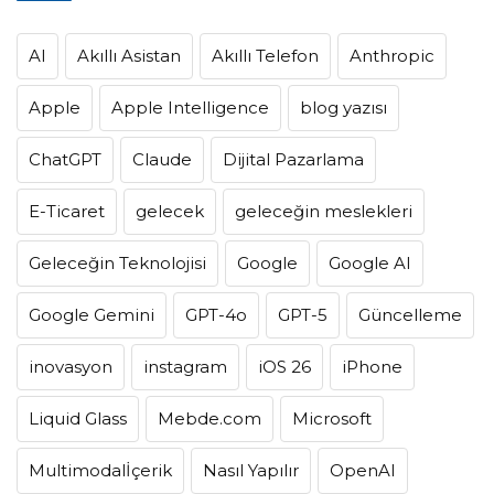
AI
Akıllı Asistan
Akıllı Telefon
Anthropic
Apple
Apple Intelligence
blog yazısı
ChatGPT
Claude
Dijital Pazarlama
E-Ticaret
gelecek
geleceğin meslekleri
Geleceğin Teknolojisi
Google
Google AI
Google Gemini
GPT-4o
GPT-5
Güncelleme
inovasyon
instagram
iOS 26
iPhone
Liquid Glass
Mebde.com
Microsoft
Multimodalİçerik
Nasıl Yapılır
OpenAI