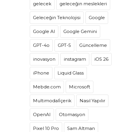
gelecek
geleceğin meslekleri
Geleceğin Teknolojisi
Google
Google AI
Google Gemini
GPT-4o
GPT-5
Güncelleme
inovasyon
instagram
iOS 26
iPhone
Liquid Glass
Mebde.com
Microsoft
Multimodalİçerik
Nasıl Yapılır
OpenAI
Otomasyon
Pixel 10 Pro
Sam Altman