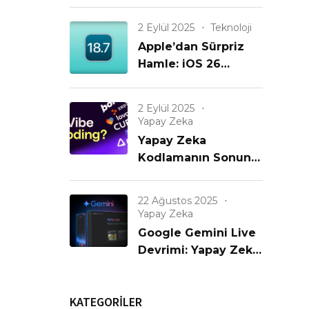
Büyük iPhone
Güncellemesi Geldi!
2 Eylül 2025
Teknoloji
Apple’dan Sürpriz
Hamle: iOS 26
Gelmeden iOS 18.7
Yayınlanıyor! Eski
2 Eylül 2025
iPhone’lar
Yapay Zeka
Unutulmadı mı?
Yapay Zeka
Kodlamanın Sonunu
mu Getiriyor? Yeni
Bir Çağın Başlangıcı
22 Ağustos 2025
mı?
Yapay Zeka
Google Gemini Live
Devrimi: Yapay Zeka
Artık Görüyor,
Konuşuyor ve
KATEGORİLER
Anlıyor!