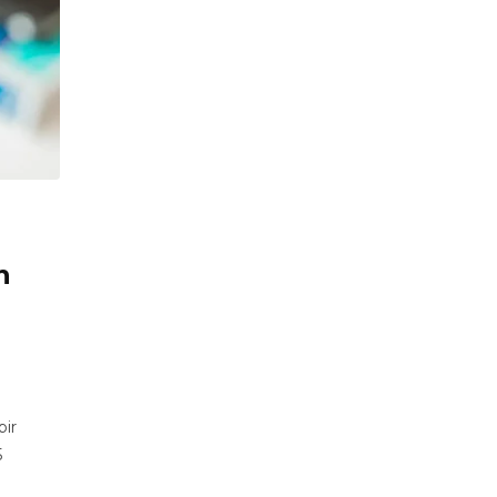
a
n
bir
5