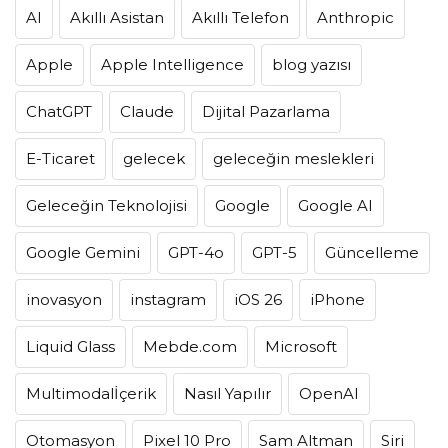
AI
Akıllı Asistan
Akıllı Telefon
Anthropic
Apple
Apple Intelligence
blog yazısı
ChatGPT
Claude
Dijital Pazarlama
E-Ticaret
gelecek
geleceğin meslekleri
Geleceğin Teknolojisi
Google
Google AI
Google Gemini
GPT-4o
GPT-5
Güncelleme
inovasyon
instagram
iOS 26
iPhone
Liquid Glass
Mebde.com
Microsoft
Multimodalİçerik
Nasıl Yapılır
OpenAI
Otomasyon
Pixel 10 Pro
Sam Altman
Siri