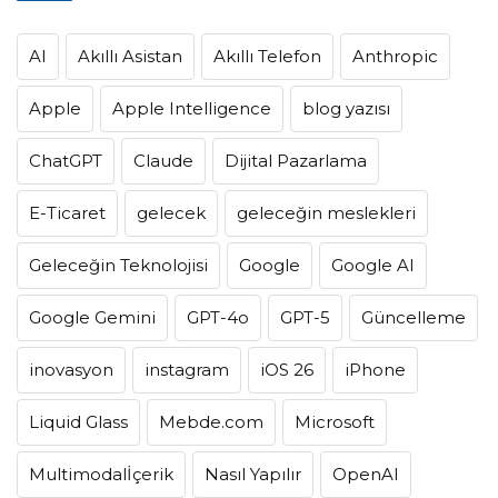
AI
Akıllı Asistan
Akıllı Telefon
Anthropic
Apple
Apple Intelligence
blog yazısı
ChatGPT
Claude
Dijital Pazarlama
E-Ticaret
gelecek
geleceğin meslekleri
Geleceğin Teknolojisi
Google
Google AI
Google Gemini
GPT-4o
GPT-5
Güncelleme
inovasyon
instagram
iOS 26
iPhone
Liquid Glass
Mebde.com
Microsoft
Multimodalİçerik
Nasıl Yapılır
OpenAI