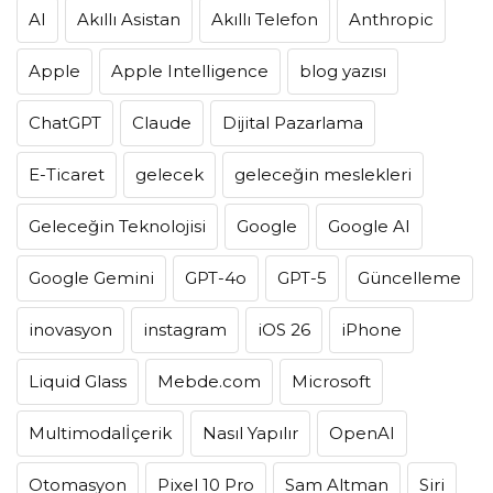
AI
Akıllı Asistan
Akıllı Telefon
Anthropic
Apple
Apple Intelligence
blog yazısı
ChatGPT
Claude
Dijital Pazarlama
E-Ticaret
gelecek
geleceğin meslekleri
Geleceğin Teknolojisi
Google
Google AI
Google Gemini
GPT-4o
GPT-5
Güncelleme
inovasyon
instagram
iOS 26
iPhone
Liquid Glass
Mebde.com
Microsoft
Multimodalİçerik
Nasıl Yapılır
OpenAI
Otomasyon
Pixel 10 Pro
Sam Altman
Siri