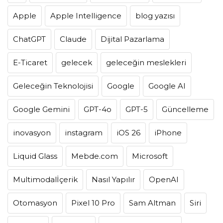
Apple
Apple Intelligence
blog yazısı
ChatGPT
Claude
Dijital Pazarlama
E-Ticaret
gelecek
geleceğin meslekleri
Geleceğin Teknolojisi
Google
Google AI
Google Gemini
GPT-4o
GPT-5
Güncelleme
inovasyon
instagram
iOS 26
iPhone
Liquid Glass
Mebde.com
Microsoft
Multimodalİçerik
Nasıl Yapılır
OpenAI
Otomasyon
Pixel 10 Pro
Sam Altman
Siri